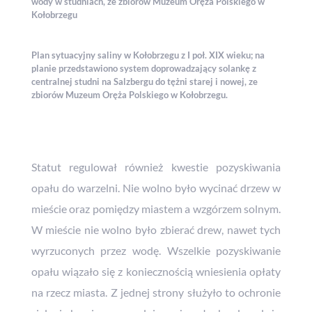
wody w studniach, ze zbiorów Muzeum Oręża Polskiego w
Kołobrzegu
Plan sytuacyjny saliny w Kołobrzegu z I poł. XIX wieku; na
planie przedstawiono system doprowadzający solankę z
centralnej studni na Salzbergu do tężni starej i nowej, ze
zbiorów Muzeum Oręża Polskiego w Kołobrzegu.
Statut regulował również kwestie pozyskiwania
opału do warzelni. Nie wolno było wycinać drzew w
mieście oraz pomiędzy miastem a wzgórzem solnym.
W mieście nie wolno było zbierać drew, nawet tych
wyrzuconych przez wodę. Wszelkie pozyskiwanie
opału wiązało się z koniecznością wniesienia opłaty
na rzecz miasta. Z jednej strony służyło to ochronie