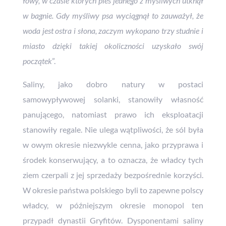
łowy, w czasie których pies jednego z myśliwych utknął
w bagnie. Gdy myśliwy psa wyciągnął to zauważył, że
woda jest ostra i słona, zaczym wykopano trzy studnie i
miasto dzięki takiej okoliczności uzyskało swój
początek
”.
Saliny, jako dobro natury w postaci
samowypływowej solanki, stanowiły własność
panującego, natomiast prawo ich eksploatacji
stanowiły regale. Nie ulega wątpliwości, że sól była
w owym okresie niezwykle cenna, jako przyprawa i
środek konserwujący, a to oznacza, że władcy tych
ziem czerpali z jej sprzedaży bezpośrednie korzyści.
W okresie państwa polskiego byli to zapewne polscy
władcy, w późniejszym okresie monopol ten
przypadł dynastii Gryfitów. Dysponentami saliny