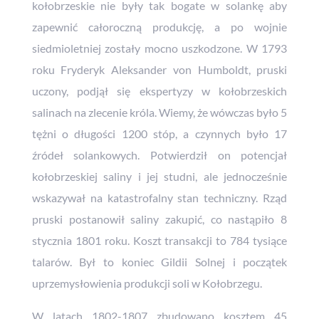
kołobrzeskie nie były tak bogate w solankę aby
zapewnić całoroczną produkcję, a po wojnie
siedmioletniej zostały mocno uszkodzone. W 1793
roku Fryderyk Aleksander von Humboldt, pruski
uczony, podjął się ekspertyzy w kołobrzeskich
salinach na zlecenie króla. Wiemy, że wówczas było 5
tężni o długości 1200 stóp, a czynnych było 17
źródeł solankowych. Potwierdził on potencjał
kołobrzeskiej saliny i jej studni, ale jednocześnie
wskazywał na katastrofalny stan techniczny. Rząd
pruski postanowił saliny zakupić, co nastąpiło 8
stycznia 1801 roku. Koszt transakcji to 784 tysiące
talarów. Był to koniec Gildii Solnej i początek
uprzemysłowienia produkcji soli w Kołobrzegu.
W latach 1802-1807 zbudowano kosztem 45