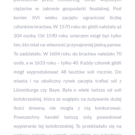
ciężarów w zakresie gospodarki feudalnej. Pod
koniec XVI wieku zaczęto ograniczać liczbę
członków bractwa. W 1570 roku do gildii należały aż
204 osoby. Od 1590 roku solarzem mógł być tylko
ten, kto miał na własność przynajmniej jedną panew.
To zadziałało. W 1604 roku do bractwa należało 70
osób, a w 1633 roku – tylko 40. Każdy członek gildii
mógł wyprodukować 48 łasztów soli rocznie. Do
miasta i na okoliczny rynek zaczęła trafiać sól z
Lünenburga czy Baye. Była o wiele tańsza od soli
kołobrzeskiej, która ze względu na zużywanie dużej
ilości drewna, nie mogła z nią konkurować.
Powszechny handel tańszą solą powodował
wypieranie tej kołobrzeskiej. To przekładało się na
wpływy solarzy, a przede wszystkim na zubożenie