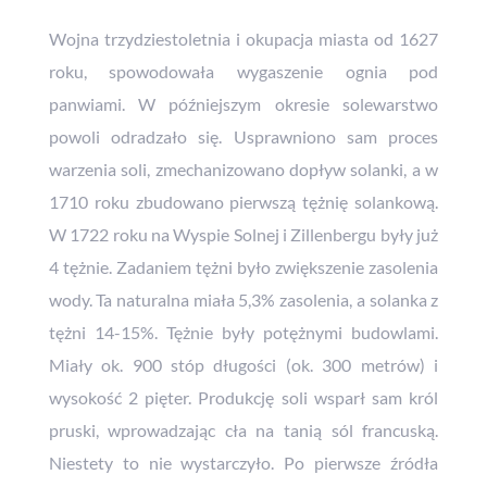
Wojna trzydziestoletnia i okupacja miasta od 1627
roku, spowodowała wygaszenie ognia pod
panwiami. W późniejszym okresie solewarstwo
powoli odradzało się. Usprawniono sam proces
warzenia soli, zmechanizowano dopływ solanki, a w
1710 roku zbudowano pierwszą tężnię solankową.
W 1722 roku na Wyspie Solnej i Zillenbergu były już
4 tężnie. Zadaniem tężni było zwiększenie zasolenia
wody. Ta naturalna miała 5,3% zasolenia, a solanka z
tężni 14-15%. Tężnie były potężnymi budowlami.
Miały ok. 900 stóp długości (ok. 300 metrów) i
wysokość 2 pięter. Produkcję soli wsparł sam król
pruski, wprowadzając cła na tanią sól francuską.
Niestety to nie wystarczyło. Po pierwsze źródła