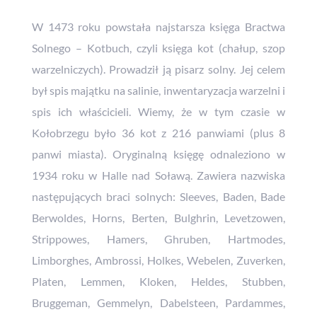
W 1473 roku powstała najstarsza księga Bractwa
Solnego – Kotbuch, czyli księga kot (chałup, szop
warzelniczych). Prowadził ją pisarz solny. Jej celem
był spis majątku na salinie, inwentaryzacja warzelni i
spis ich właścicieli. Wiemy, że w tym czasie w
Kołobrzegu było 36 kot z 216 panwiami (plus 8
panwi miasta). Oryginalną księgę odnaleziono w
1934 roku w Halle nad Soławą. Zawiera nazwiska
następujących braci solnych: Sleeves, Baden, Bade
Berwoldes, Horns, Berten, Bulghrin, Levetzowen,
Strippowes, Hamers, Ghruben, Hartmodes,
Limborghes, Ambrossi, Holkes, Webelen, Zuverken,
Platen, Lemmen, Kloken, Heldes, Stubben,
Bruggeman, Gemmelyn, Dabelsteen, Pardammes,