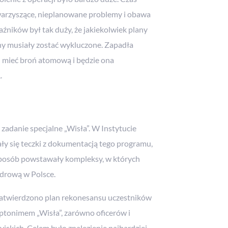
warzyszące, nieplanowane problemy i obawa
źników był tak duży, że jakiekolwiek plany
y musiały zostać wykluczone. Zapadła
si mieć broń atomową i będzie ona
.
zadanie specjalne „Wisła”. W Instytucie
y się teczki z dokumentacją tego programu,
 sposób powstawały kompleksy, w których
drową w Polsce.
zatwierdzono plan rekonesansu uczestników
ptonimem „Wisła”, zarówno oficerów i
syjskich. Celem było znalezienie najbardziej