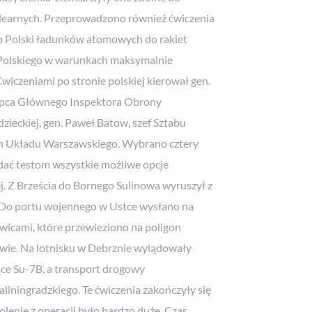
learnych. Przeprowadzono również ćwiczenia
o Polski ładunków atomowych do rakiet
 Polskiego w warunkach maksymalnie
wiczeniami po stronie polskiej kierował gen.
ępca Głównego Inspektora Obrony
adzieckiej, gen. Paweł Batow, szef Sztabu
ch Układu Warszawskiego. Wybrano cztery
dać testom wszystkie możliwe opcje
j. Z Brześcia do Bornego Sulinowa wyruszył z
. Do portu wojennego w Ustce wysłano na
owicami, które przewieziono na poligon
owie. Na lotnisku w Debrznie wylądowały
ce Su-7B, a transport drogowy
ningradzkiego. Te ćwiczenia zakończyły się
enie z operacji było bardzo duże. Czas