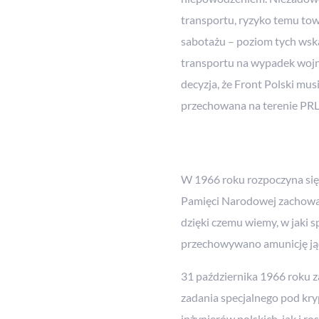
transportu, ryzyko temu to
sabotażu – poziom tych wska
transportu na wypadek wojn
decyzja, że Front Polski mu
przechowana na terenie PRL
W 1966 roku rozpoczyna się 
Pamięci Narodowej zachował
dzięki czemu wiemy, w jaki
przechowywano amunicję ją
31 października 1966 roku 
zadania specjalnego pod kry
inżynierów polskich, jak i ro