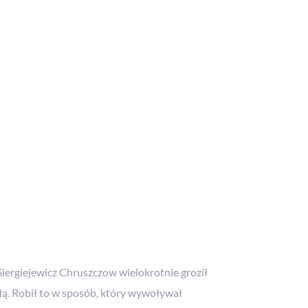
edwie 12 osób w Polsce. Obiekt
iej armii w okresie zimnej
Siergiejewicz Chruszczow wielokrotnie groził
ą. Robił to w sposób, który wywoływał