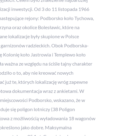
zacji inwestycji. Od 3 do 11 listopada 1966
astępujące rejony: Podborsko koło Tychowa,
zyna oraz okolice Bolesławic, które na
ne lokalizacje były skupione w Polsce
o garnizonów radzieckich. Obok Podborska-
 Kolonię koło Jastrowia i Templewo koło
ła ważna ze względu na ściśle tajny charakter
dziło o to, aby nie kreować nowych
ć już te, których lokalizację wróg zapewne
 gotowa dokumentacja wraz z ankietami. W
 miejscowości Podborsko, wskazano, że w
duje się poligon lotniczy (38 Poligon
olejowa z możliwością wyładowania 18 wagonów
 określono jako dobre. Maksymalna