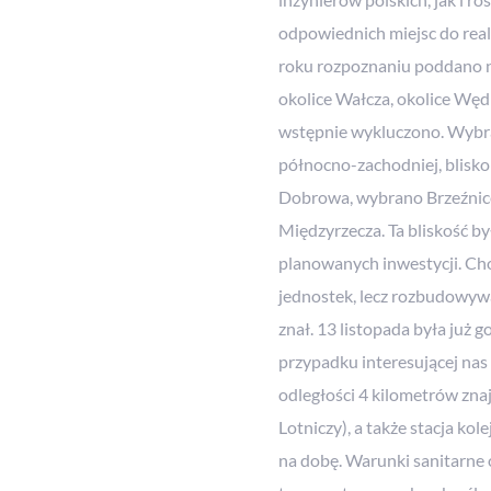
odpowiednich miejsc do reali
roku rozpoznaniu poddano n
okolice Wałcza, okolice Wędr
wstępnie wykluczono. Wybra
północno-zachodniej, blisk
Dobrowa, wybrano Brzeźnicę
Międzyrzecza. Ta bliskość by
planowanych inwestycji. Cho
jednostek, lecz rozbudowywa
znał. 13 listopada była już
przypadku interesującej nas
odległości 4 kilometrów znaj
Lotniczy), a także stacja k
na dobę. Warunki sanitarne