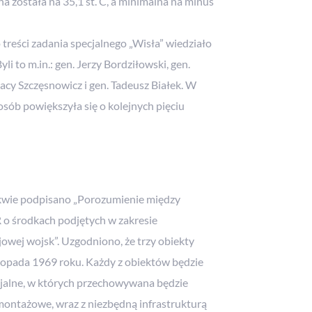
a została na 35,1 st. C, a minimalna na minus
treści zadania specjalnego „Wisła” wiedziało
li to m.in.: gen. Jerzy Bordziłowski, gen.
nacy Szczęsnowicz i gen. Tadeusz Białek. W
a osób powiększyła się o kolejnych pięciu
kwie podpisano „Porozumienie między
o środkach podjętych w zakresie
wej wojsk”. Uzgodniono, że trzy obiekty
topada 1969 roku. Każdy z obiektów będzie
cjalne, w których przechowywana będzie
montażowe, wraz z niezbędną infrastrukturą