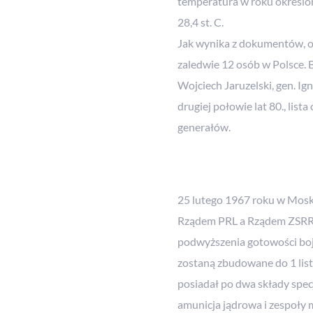
temperatura w roku określon
28,4 st. C.
Jak wynika z dokumentów, o 
zaledwie 12 osób w Polsce. By
Wojciech Jaruzelski, gen. Ig
drugiej połowie lat 80., list
generałów.
25 lutego 1967 roku w Mos
Rządem PRL a Rządem ZSRR 
podwyższenia gotowości bojo
zostaną zbudowane do 1 lis
posiadał po dwa składy spe
amunicja jądrowa i zespoły 