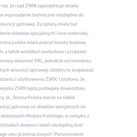
się, że rząd ZSRR zaprojektuje składy
lne wyposażenie techniczne niezbędne do
amunicji jądrowej. Za opłatą miały być
nie składów specjalnych i inne materiały,
Strona polska miała pokryć koszty budowy
ch, a także wszelkich budynków i urządzeń.
anowią własność PRL, jednakże od momentu
lnych amunicji jądrowej, obiekty te znajdować
dzaniu i użytkowaniu ZSRR. Ustalono, że
 wojska ZSRR będą podlegały dowództwu
 że „Strona Polska bierze na siebie
icji jądrowej od składów specjalnych do
rakietowych Wojska Polskiego, w związku z
działach dowozu rakiet niezbędną ilość
ego celu przeznaczonych”. Porozumienie