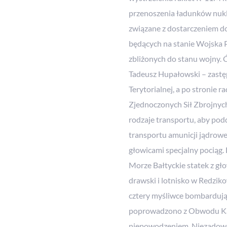
przenoszenia ładunków nuk
związane z dostarczeniem d
będących na stanie Wojska
zbliżonych do stanu wojny. Ć
Tadeusz Hupałowski – zast
Terytorialnej, a po stronie r
Zjednoczonych Sił Zbrojny
rodzaje transportu, aby pod
transportu amunicji jądrowe
głowicami specjalny pociąg
Morze Bałtyckie statek z gł
drawski i lotnisko w Redzik
cztery myśliwce bombardują
poprowadzono z Obwodu Kali
niepowodzeniem. Niezadowol