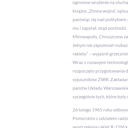
ogromne wrażenie na słuchają
książce „Zimna wojna”, opis
pastwiąc się nad politykie
mu i zapytał, skąd pochodz
Minneapolis, Chruszczow za
żebym nie zapomniał rozkaza
rakiety” – wyjaśnił grzecznie”
Wraz z rozwojem technologii
rozpoczęto przygotowania 
sojuszników ZSRR. Zakładan
państw Układu Warszawskieg
szczególnie tych, które był
26 lutego 1965 roku odbywał
Pomorskim z udziałem radzi
wystrzelenia rakiet R-11M k