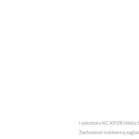
dnej mapie, a o jego istnieniu wiedziało zal
zadanie zapewniać atomowe wsparcie dla polsk
wojny. To wsparcie mogło zniszczyć świat.
I sekretarz KC KPZR Nikita 
Zachodowi nuklearną zagład