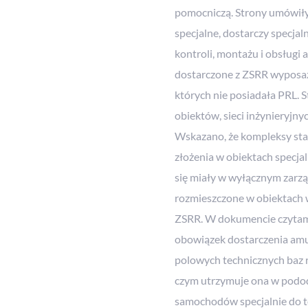
pomocniczą. Strony umówiły 
specjalne, dostarczy specja
kontroli, montażu i obsługi 
dostarczone z ZSRR wyposaże
których nie posiadała PRL. 
obiektów, sieci inżynieryjny
Wskazano, że kompleksy st
złożenia w obiektach specja
się miały w wyłącznym zarzą
rozmieszczone w obiektach
ZSRR. W dokumencie czytamy,
obowiązek dostarczenia amun
polowych technicznych baz 
czym utrzymuje ona w podod
samochodów specjalnie do t