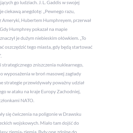
cych go ludziach. J. L. Gaddis w swojej
uje ciekawą anegdotę: „Pewnego razu,
m z Ameryki, Hubertem Humphreyem, przerwał
i. Gdy Humphrey pokazał na mapie
znaczył je dużym niebieskim ołówkiem. „To
ć oszczędzić tego miasta, gdy będą startować
.
 strategicznego zniszczenia nuklearnego,
do wyposażenia w broń masowej zagłady
e strategie przewidywały poważny udział
o w ataku na kraje Europy Zachodniej,
y członkami NATO.
y się ćwiczenia na poligonie w Drawsku
eckich wojskowych. Miało tam dojść do
lasy ziemia-ziemia. Były one zdolne do